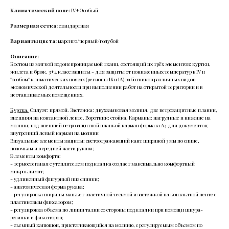
Климатический пояс:
IV+Особый
Размерная сетка:
стандартная
Варианты цвета:
маренго/черный/голубой
Описание:
Костюм из мягкой водонепроницаемой ткани, состоящий их трёх элементов: куртки,
жилета и брюк. 3+4 класс защиты - для защиты от пониженных температур в IV и
"особом" климатических поясах (регионы IБ и IA) работников различных видов
экономической деятельности при выполнении работ на открытой территории и в
неотапливаемых помещениях.
Куртка.
Силуэт: прямой. Застежка: двухзамковая молния, две ветрозащитные планки,
внешняя на контактной ленте. Воротник: стойка. Карманы: нагрудные и нижние на
молнии; под внешней ветрозащитной планкой карман формата А4 для документов;
внутренний левый карман на молнии
Визуальные элементы защиты: светоотражающий кант шириной 3 мм по спине,
полочкам и в средней части рукава;
Элементы комфорта:
- термостеганая с утеплителем подкладка создает максимально комфортный
микроклимат;
- удлиненный фигурный низ спинки;
- анатомическая форма рукава;
- регулировка ширины манжет эластичной тесьмой и застежкой на контактной ленте с
пластиковым фиксатором;
- регулировка объема по линии талии со стороны подкладки при помощи шнура-
резинки и фиксаторов;
- съемный капюшон, пристегивающийся на молнию, с регулируемым объемом по