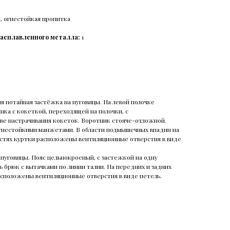
м², огнестойкая пропитка
расплавленного металла:
1
 потайная застёжка на пуговицы. На левой полочке
нка с кокеткой, переходящей на полочки, с
ве настрачивания кокеток. Воротник стояче-отложной.
гнестойкими манжетами. В области подмышечных впадин на
астях куртки расположены вентиляционные отверстия в виде
пуговицы. Пояс цельнокроеный, с застежкой на одну
ть брюк с вытачками по линии талии. На передних и задних
асположены вентиляционные отверстия в виде петель.