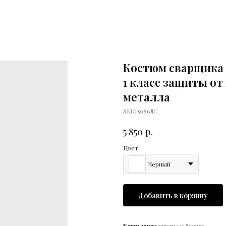
Костюм сварщика 
1 класс защиты от
металла
SKU:
5986ЛС
р.
5 850
Цвет
Черный
Добавить в корзину