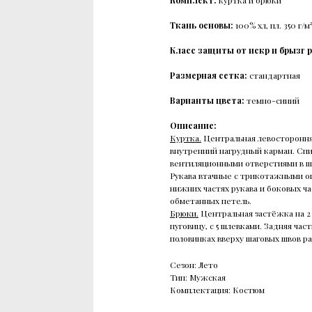
Комплект:
куртка и брюки
Ткань основы:
100% хл, пл. 350 г/
Класс защиты от искр и брызг 
Размерная сетка:
стандартная
Варианты цвета:
темно-синий
Описание:
Куртка.
Центральная левосторонняя
внутренний нагрудный карман. Спи
вентиляционными отверстиями в ш
Рукава втачные с трикотажными о
нижних частях рукава и боковых ч
обметанных петель.
Брюки.
Центральная застёжка на 2 
пуговицу, с 5 шлевками. Задняя час
половинках вверху шаговых швов р
Сезон: Лето
Тип: Мужская
Комплектация: Костюм