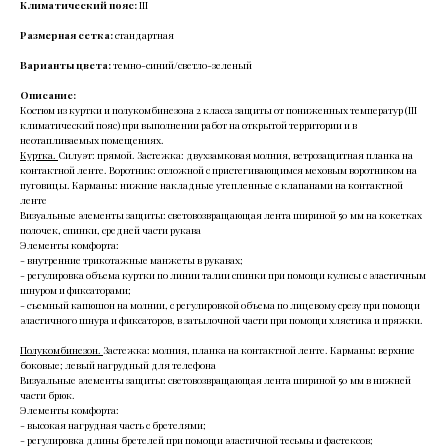
Климатический пояс:
III
Размерная сетка:
стандартная
Варианты цвета:
темно-синий/светло-зеленый
Описание:
Костюм из куртки и полукомбинезона 2 класса защиты от пониженных температур (III
климатический пояс) при выполнении работ на открытой территории и в
неотапливаемых помещениях.
Куртка.
Силуэт: прямой. Застежка: двухзамковая молния, ветрозащитная планка на
контактной ленте. Воротник: отложной с пристегивающимся меховым воротником на
пуговицы. Карманы: нижние накладные утепленные с клапанами на контактной
ленте
Визуальные элементы защиты: световозвращающая лента шириной 50 мм на кокетках
полочек, спинки, средней части рукава
Элементы комфорта:
- внутренние трикотажные манжеты в рукавах;
- регулировка объема куртки по линии талии спинки при помощи кулисы с эластичным
шнуром и фиксаторами;
- съемный капюшон на молнии, с регулировкой объема по лицевому срезу при помощи
эластичного шнура и фиксаторов, в затылочной части при помощи хлястика и пряжки.
Полукомбинезон.
Застежка: молния, планка на контактной ленте. Карманы: верхние
боковые; левый нагрудный для телефона
Визуальные элементы защиты: световозвращающая лента шириной 50 мм в нижней
части брюк.
Элементы комфорта:
- высокая нагрудная часть с бретелями;
- регулировка длины бретелей при помощи эластичной тесьмы и фастексов;