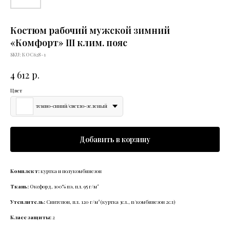
Костюм рабочий мужской зимний
«Комфорт» III клим. пояс
SKU:
КОС628-1
р.
4 612
Цвет
темно-синий/светло-зеленый
Добавить в корзину
Комплект:
куртка и полукомбинезон
Ткань:
Оксфорд, 100% пэ, пл. 95 г/м²
Утеплитель:
Синтепон, пл. 120 г/м² (куртка 3сл., п/комбинезон 2сл)
Класс защиты:
2