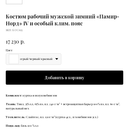
Костюм рабочий мужской зимний «Памир-
Норд» IV и особый клим. пояс
SKU:
КОС655
р.
17 230
Цвет
серый/черный/красный
Добавить в корзину
Комплект:
куртка и полукомбинезон
Ткань:
Твил, 35% хл, 65% пэ, пл. 240 г/м² + ветрозащитная Барьер 100% пэ, пл. 60 г/м²,
натуральный мех
Утеплитель:
Слайтекс, пл. 120г/м² (куртка 4сл., п/комбинезон 3сл.)
Подклад:
Бязь 100 % хл