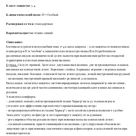
Класс защиты:
3, 4
Климатический пояс:
IV+Особый
Размерная сетка:
стандартная
Варианты цвета:
темно-синий
Описание:
Костюм из куртки и полукомбинезона 3+4 класса защиты - для защиты от пониженных
температур в IV и "особом" климатических поясах (регионы IБ и IA) работников
различных видов экономической деятельности при выполнении работ на открытой
территории и в неотапливаемых помещениях.
Куртка.
Силуэт: прямой. Застежка: двухзамковая молния, две ветрозащитные планки,
внешняя на контактной ленте. Воротник: стойка. Карманы: верхние с вертикальным
входом, нижние боковые, в нижней части левого рукава, левый внутренний нагрудный
- на молнии; внутренний правый нижний с резинкой для шапки.
Визуальные элементы защиты: световозвращающие полосы шириной 50 мм по спине,
полочкам и на средней части капюшона; светоотражающий кант в швах на спинки и
рукавов
Элементы комфорта:
- дополнительный слой ветрозащитной ткани "Барьер" между тканью верха и
утеплителем эффективно препятствует пронизывающему ветру;
- ветрозащитная юбочка из ткани "Барьер" с застежкой на кнопки позволяет удобно
"посадить" куртку по фигуре и это гарантирует защиту от задувания;
- регулировка объема рукава по низу при помощи паты на контактной ленте;
- съемный капюшон, пристегивающийся на молнию, с регулируемым объемом по
лицевому срезу при помощи эластичного шнура и фиксаторов, в затылочной части при
помощи пряжки;