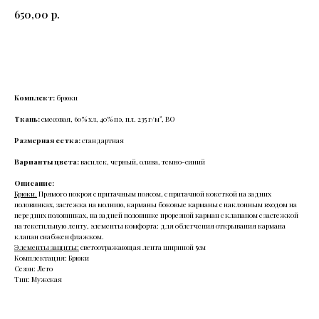
650,00
р.
Добавить в корзину
Комплект:
брюки
Ткань:
смесовая, 60% хл, 40% пэ, пл. 235 г/м², ВО
Размерная сетка:
стандартная
Варианты цвета:
василек, черный, олива, темно-синий
Описание:
Брюки.
Прямого покроя с притачным поясом, с притачной кокеткой на задних
половинках, застежка на молнию, карманы боковые карманы с наклонным входом на
передних половинках, на задней половинке прорезной карман с клапаном с застежкой
на текстильную ленту, элементы комфорта: для облегчения открывания кармана
клапан снабжен флажком.
Элементы защиты:
светоотражающая лента шириной 5см
Комплектация: Брюки
Сезон: Лето
Тип: Мужская