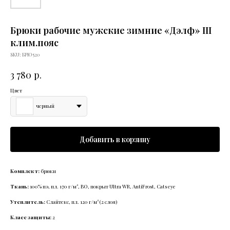
Брюки рабочие мужские зимние «Дэлф» III
клим.пояс
SKU:
БРЮ520
р.
3 780
Цвет
черный
Добавить в корзину
Комплект:
брюки
Ткань:
100% пэ, пл. 170 г/м², ВО, покрыт Ultra WR, AntiFrost, Cats eye
Утеплитель:
Слайтекс, пл. 120 г/м² (2 слоя)
Класс защиты:
2