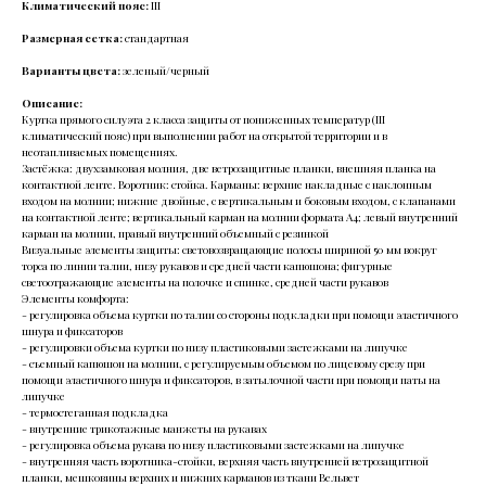
Климатический пояс:
III
Размерная сетка:
стандартная
Варианты цвета:
зеленый/черный
Описание:
Куртка прямого силуэта 2 класса защиты от пониженных температур (III
климатический пояс) при выполнении работ на открытой территории и в
неотапливаемых помещениях.
Застёжка: двухзамковая молния, две ветрозащитные планки, внешняя планка на
контактной ленте. Воротник: стойка. Карманы: верхние накладные с наклонным
входом на молнии; нижние двойные, с вертикальным и боковым входом, с клапанами
на контактной ленте; вертикальный карман на молнии формата А4; левый внутренний
карман на молнии, правый внутренний объемный с резинкой
Визуальные элементы защиты: световозвращающие полосы шириной 50 мм вокруг
торса по линии талии, низу рукавов и средней части капюшона; фигурные
светоотражающие элементы на полочке и спинке, средней части рукавов
Элементы комфорта:
- регулировка объема куртки по талии со стороны подкладки при помощи эластичного
шнура и фиксаторов
- регулировки объема куртки по низу пластиковыми застежками на липучке
- съемный капюшон на молнии, с регулируемым объемом по лицевому срезу при
помощи эластичного шнура и фиксаторов, в затылочной части при помощи паты на
липучке
- термостеганная подкладка
- внутренние трикотажные манжеты на рукавах
- регулировка объема рукава по низу пластиковыми застежками на липучке
- внутренняя часть воротника-стойки, верхняя часть внутренней ветрозащитной
планки, мешковины верхних и нижних карманов из ткани Вельвет