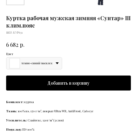
Куртка рабочая мужская зимняя «Сунтар» III
клим.пояс
SKU:
КУР631
р.
6 682
Цвет
темно-синий/василек
Добавить в корзину
Комплект:
куртка
Ткань:
100% пэ,
170 г/м², покрыт Ultra WR, AntiFrost, Cats eye
Утеплитель:
Слайтекс, 120г/м² (3 слоя)
Подклад:
ПЭ 100%