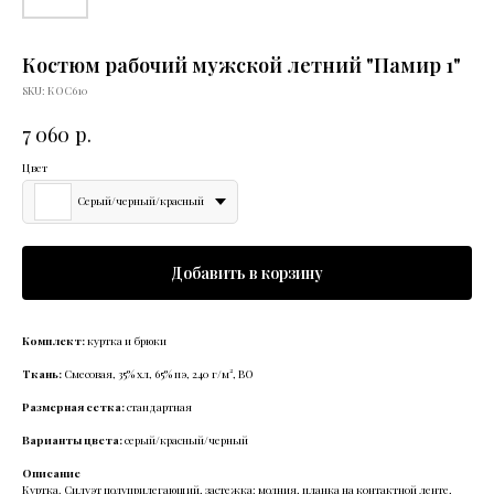
Костюм рабочий мужской летний "Памир 1"
SKU:
КОС610
р.
7 060
Цвет
Серый/черный/красный
Добавить в корзину
Комплект:
куртка и брюки
Ткань:
Смесовая, 35% хл, 65% пэ, 240 г/м², ВО
Размерная сетка:
стандартная
Варианты цвета:
серый/красный/черный
Описание
Куртка.
Силуэт полуприлегающий, застежка: молния, планка на контактной ленте,