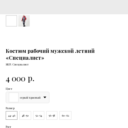
Костюм рабочий мужской летний
«Специалист»
SKU:
Специалист
р.
4 000
Цвет
серый/красный
Размер
44-46
48-50
52-54
56-58
60-62
Рост