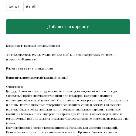
170-176
182-188
Добавить в корзину
Комплект:
куртка и полукомбинезон
Ткань:
смесовая, 35% хл, 65% пэ, пл. 200 г/м², МВО, накладки 100% пэ НМВО +
покрытие «Климат 1»
Размерная сетка:
стандартная
Варианты цвета:
серый/красный/черный
Описание:
Куртка.
Прямого силуэта с удлиненной спинкой для защиты от ветра и дождя.
Свободный крой и система вентиляции для комфорта. Надежная молния с
ветрозащитной планкой и кнопкой. Съемный капюшон с регулировкой объема, высоты
и длины. Вентиляционные отверстия в подмышках, спине и локтях для свежего
воздуха. Накладной карман для рации, верхние накладные карманы, карманы с
молнией в боковых швах, внутренний карман для бейджа, манжеты с резинкой и
регулируемый низ для защиты от холода. Светоотражающие элементы на рукавах и по
бокам.
Полукомбинезон.
Прямого кроя на широких бретелях для удобства движений.
Центральная молния с декоративными планками. Прочные боковые карманы.